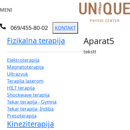
MENI
069/455-80-02
KONTAKT
Aparat5
Fizikalna terapija
tekstt
Elektroterapija
Magnetoterapija
Ultrazvuk
Terapija laserom
HILT terapija
Shockwave terapija
Tekar terapija - Gymna
Tekar terapija- Indiba
Presoterapija
Kineziterapija