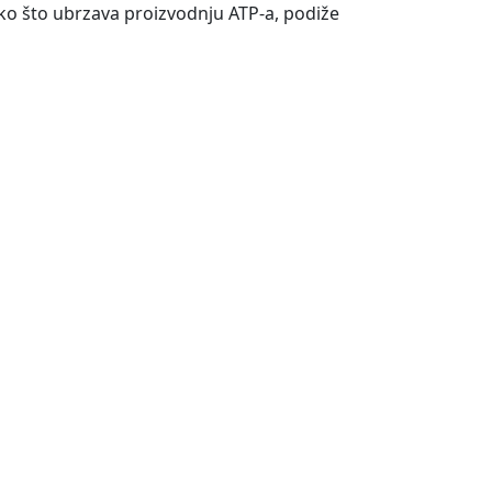
ako što ubrzava proizvodnju ATP-a, podiže