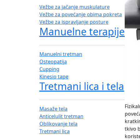
Vežbe za jačanje muskulature
Vežbe za povećanje obima pokreta
Vežbe za ispravljanje posture
Manuelne terapije
Manuelni tretman
Osteopatija
Cupping
Kinesio tape
Tretmani lica i tela
Fizika
Masaže tela
poveća
Anticelulit tretman
kratki
Oblikovanje tela
tkivo 
Tretmani lica
korist