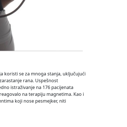
koristi se za mnoga stanja, uključujući
 zarastanje rana. Uspešnost
dno istraživanje na 176 pacijenata
o reagovalo na terapiju magnetima. Kao i
jentima koji nose pesmejker, niti