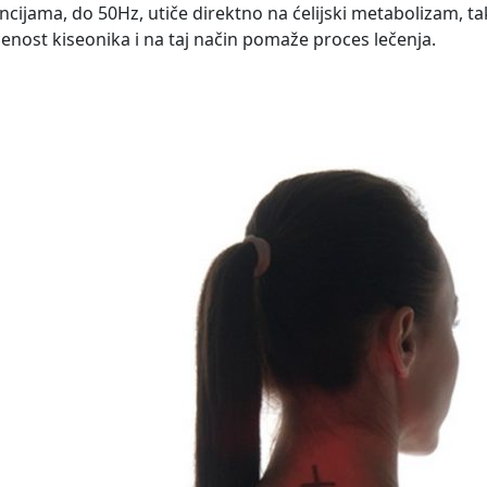
ncijama, do 50Hz, utiče direktno na ćelijski metabolizam, t
ćenost kiseonika i na taj način pomaže proces lečenja.