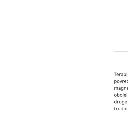
Terapi
povred
magnet
obolel
druge 
trudn