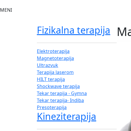
MENI
Ma
Fizikalna terapija
Elektroterapija
Magnetoterapija
Ultrazvuk
Terapija laserom
HILT terapija
Shockwave terapija
Tekar terapija - Gymna
Tekar terapija- Indiba
Presoterapija
Kineziterapija