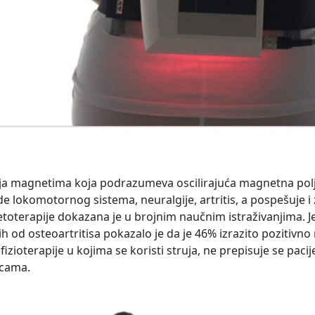
ja magnetima koja podrazumeva oscilirajuća magnetna polja 
e lokomotornog sistema, neuralgije, artritis, a pospešuje i
oterapije dokazana je u brojnim naučnim istraživanjima. Je
ih od osteoartritisa pokazalo je da je 46% izrazito pozitivn
fizioterapije u kojima se koristi struja, ne prepisuje se paci
icama.