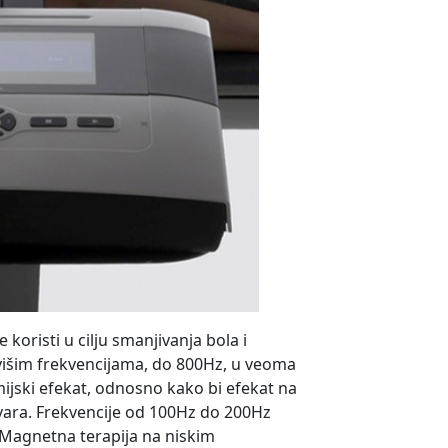
koristi u cilju smanjivanja bola i
 višim frekvencijama, do 800Hz, u veoma
ijski efekat, odnosno kako bi efekat na
vara. Frekvencije od 100Hz do 200Hz
. Magnetna terapija na niskim