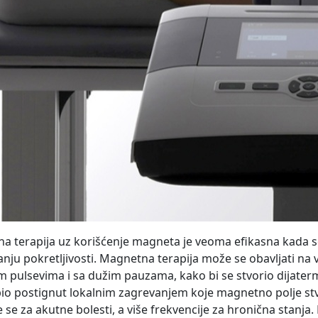
lna terapija uz korišćenje magneta je veoma efikasna kada se 
nju pokretljivosti. Magnetna terapija može se obavljati na
m pulsevima i sa dužim pauzama, kako bi se stvorio dijaterm
bio postignut lokalnim zagrevanjem koje magnetno polje st
e se za akutne bolesti, a više frekvencije za hronična stanja