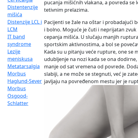
pucanja mišićnih vlakana, a povreda se l
Distentenzije
tetivnim prelazima.
mišića
Distenzije LCL i
Pacijenti se žale na oštar i probadajući 
LCM
i bolno. Moguće je čuti i neprijatan zvuk
IT band
cepanja mišića. U slučaju manjih ruptur
syndrome
sportskim aktivnostima, a bol se poveća
Lezije
Kada su u pitanju veće rupture, one se 
meniskusa
udubljenje na nozi kada se ona dodirne, 
Metatarsalgia
manje od sat vremena od povrede. Dodaj
Morbus
slabiji, a ne može se stegnuti, već je zat
Haglund-Sever
javljaju na povređenom mestu jer je ruptu
Morbus
Osgood-
Schlatter