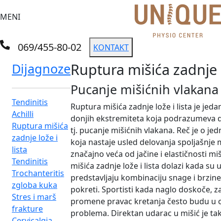
MENI
069/455-80-02
KONTAKT
Ruptura mišića zadnje l
Dijagnoze
Pucanje mišićnih vlakana
Tendinitis
Ruptura mišića zadnje lože i lista je je
Achilli
donjih ekstremiteta koja podrazumeva de
Ruptura mišića
tj. pucanje mišićnih vlakana. Reč je o je
zadnje lože i
koja nastaje usled delovanja spoljašnje m
lista
značajno veća od jačine i elastičnosti mi
Tendinitis
mišića zadnje lože i lista dolazi kada su u
Trochanteritis
predstavljaju kombinaciju snage i brzine
zgloba kuka
pokreti. Sportisti kada naglo doskoče, za
Stres i marš
promene pravac kretanja često budu u o
frakture
problema. Direktan udarac u mišić je t
Cervicalgia