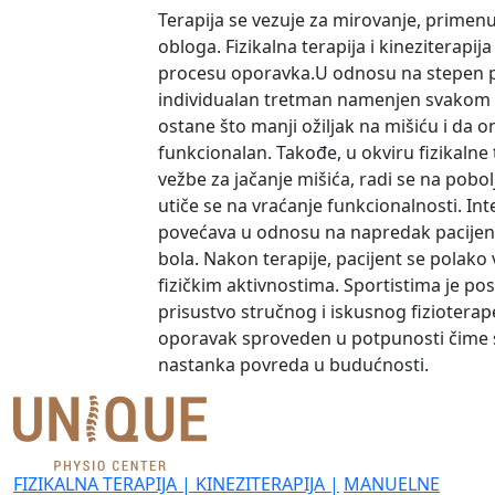
Terapija se vezuje za mirovanje, primenu
obloga. Fizikalna terapija i kineziterapij
procesu oporavka.U odnosu na stepen p
individualan tretman namenjen svakom p
ostane što manji ožiljak na mišiću i da 
funkcionalan. Takođe, u okviru fizikalne 
vežbe za jačanje mišića, radi se na pobo
utiče se na vraćanje funkcionalnosti. Int
povećava u odnosu na napredak pacijent
bola. Nakon terapije, pacijent se polak
fizičkim aktivnostima. Sportistima je pos
prisustvo stručnog i iskusnog fizioterap
oporavak sproveden u potpunosti čime
nastanka povreda u budućnosti.
FIZIKALNA TERAPIJA
|
KINEZITERAPIJA
|
MANUELNE